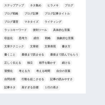
ステップアップ
ネタ集め
ヒラメキ
ブログ
ブログ戦略
ブログ記事
ブログ記事タイトル
ブログ運営
マネタイズ
ライティング
ラッコキーワード
便利ツール
具体的な言葉
収益化
思考力
成功
戦略
抽象的な言葉
文章テクニック
文章術
文章表現
書き方
書くこと
最後まで読ませる
最後まで読んでもらう
正しく伝える
独立
相手を動かす
続ける
習慣化
考える力
考える時間
自分の言葉
自問自答
行動を起こさせる
記事の読みやすさ
記事ネタ
高すぎる目標
１行の長さ