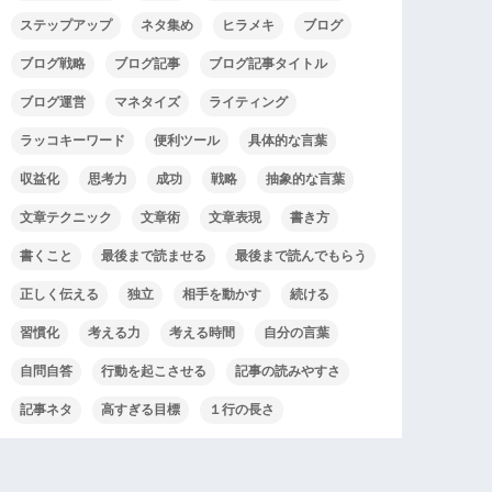
ステップアップ
ネタ集め
ヒラメキ
ブログ
ブログ戦略
ブログ記事
ブログ記事タイトル
ブログ運営
マネタイズ
ライティング
ラッコキーワード
便利ツール
具体的な言葉
収益化
思考力
成功
戦略
抽象的な言葉
文章テクニック
文章術
文章表現
書き方
書くこと
最後まで読ませる
最後まで読んでもらう
正しく伝える
独立
相手を動かす
続ける
習慣化
考える力
考える時間
自分の言葉
自問自答
行動を起こさせる
記事の読みやすさ
記事ネタ
高すぎる目標
１行の長さ