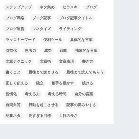
ステップアップ
ネタ集め
ヒラメキ
ブログ
ブログ戦略
ブログ記事
ブログ記事タイトル
ブログ運営
マネタイズ
ライティング
ラッコキーワード
便利ツール
具体的な言葉
収益化
思考力
成功
戦略
抽象的な言葉
文章テクニック
文章術
文章表現
書き方
書くこと
最後まで読ませる
最後まで読んでもらう
正しく伝える
独立
相手を動かす
続ける
習慣化
考える力
考える時間
自分の言葉
自問自答
行動を起こさせる
記事の読みやすさ
記事ネタ
高すぎる目標
１行の長さ